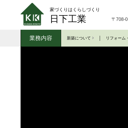
家づくりはくらしづくり
日下工業
〒708
業務内容
新築について
リフォーム